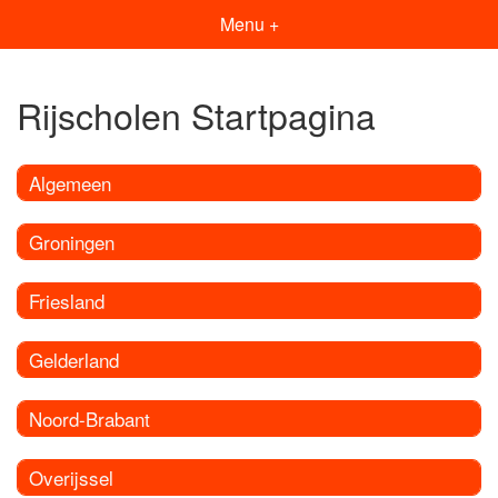
Menu +
Rijscholen Startpagina
Algemeen
Groningen
Friesland
Gelderland
Noord-Brabant
Overijssel